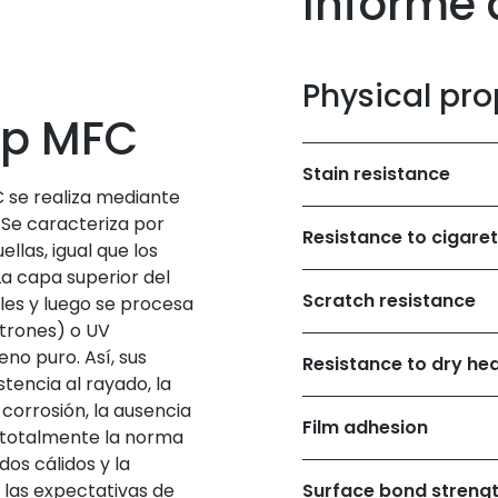
Informe 
Physical pro
op MFC
Stain resistance
 se realiza mediante
 Se caracteriza por
Resistance to cigare
llas, igual que los
a capa superior del
Scratch resistance
les y luego se procesa
ctrones) o UV
eno puro. Así, sus
Resistance to dry he
tencia al rayado, la
a corrosión, la ausencia
Film adhesion
n totalmente la norma
dos cálidos y la
n las expectativas de
Surface bond streng