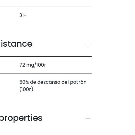
3 H
sistance
72 mg/100r
50% de descanso del patrón
(100r)
properties