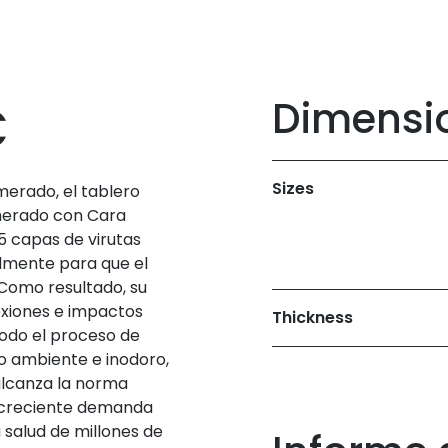
C
Dimensi
Sizes
merado, el tablero
omerado con Cara
 capas de virutas
almente para que el
Como resultado, su
lexiones e impactos
Thickness
odo el proceso de
o ambiente e inodoro,
alcanza la norma
la creciente demanda
 salud de millones de