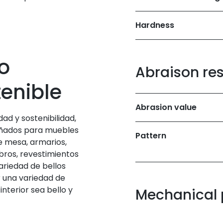
Hardness
o
Abraison re
tenible
Abrasion value
ad y sostenibilidad,
ñados para muebles
Pattern
de mesa, armarios,
bros, revestimientos
ariedad de bellos
r una variedad de
nterior sea bello y
Mechanical 