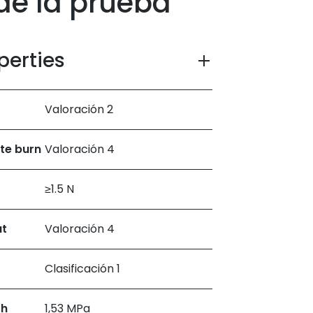
de la prueba
perties
Valoración 2
tte burn
Valoración 4
≥1.5 N
at
Valoración 4
Clasificación 1
th
1,53 MPa